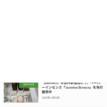
2026年3月1日
【BRAND】伊勢丹新宿店にて、
【BRAND】
OPTATUMホリデー限定POPUPを開
催！
2025年12月17日
【KDL】コデラ（Korean Deli Light）
【FOOD】
「ビビンバ」が惣菜・べんとうグランプ
リ2026（ロングライフ・冷凍食品部門）
で最終審査進出！
2025年12月11日
【BRAND】伊勢丹新宿店にて、ペーパ
【BRAND】
ーインセンス「Jasmine Breeze」を先行
販売中
2025年10月2日