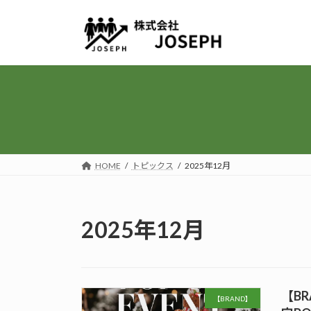
コ
ナ
ン
ビ
テ
ゲ
ン
ー
ツ
シ
へ
ョ
ス
ン
キ
に
ッ
移
プ
動
HOME
トピックス
2025年12月
2025年12月
【B
【BRAND】