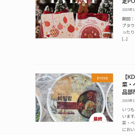
定P
2025年
期間：
プタウ
ったり
[…]
【KD
【FOOD】
菜・
品部
2025年
いつもK
います
菜・べ
におい 