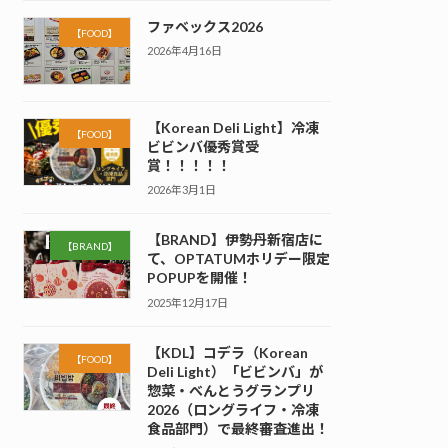
ファベックス2026
【FOOD】
2026年4月16日
【Korean Deli Light】冷凍
【FOOD】
ビビンバ優秀賞受
賞！！！！！
2026年3月1日
【BRAND】伊勢丹新宿店に
【BRAND】
て、OPTATUMホリデー限定
POPUPを開催！
2025年12月17日
【KDL】コデラ（Korean
【FOOD】
Deli Light）「ビビンバ」が
惣菜・べんとうグランプリ
2026（ロングライフ・冷凍
食品部門）で最終審査進出！