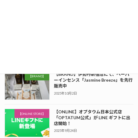
OPTATUMホリデー限定POPUPを開
催！
2025年12月17日
【KDL】コデラ（Korean Deli Light）
【FOOD】
「ビビンバ」が惣菜・べんとうグランプ
リ2026（ロングライフ・冷凍食品部門）
で最終審査進出！
2025年12月11日
【BRAND】伊勢丹新宿店にて、ペーパ
【BRAND】
ーインセンス「Jasmine Breeze」を先行
販売中
2025年10月2日
【ONLINE】オプタウム日本公式店
【ONLINE STORE】
「OPTATUM公式」が LINE ギフトに出
店開始！
2025年9月24日