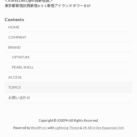
＜Korea Deli Light 西新宿店＞
東京都新宿区西新宿6-5-1 新宿アイランドタワー B1F
Contents
HOME
COMPANY
BRAND
OPTATUM
PEARL SHELL
ACCESS
TOPICS
お問い合わせ
Copyright © JOSEPH All Rights Reserved.
Powered by
WordPress
with
Lightning Theme
&
VK All in One Expansion Unit