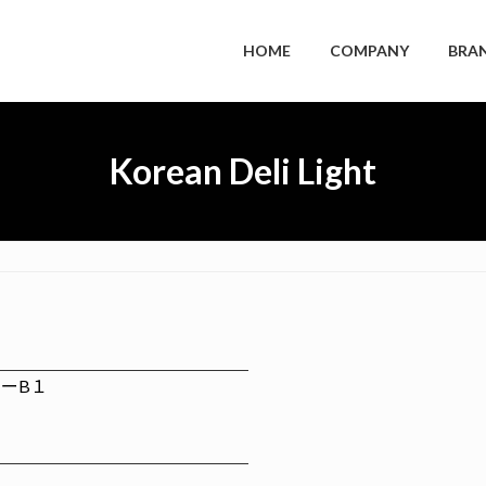
HOME
COMPANY
BRA
Korean Deli Light
ワーB１