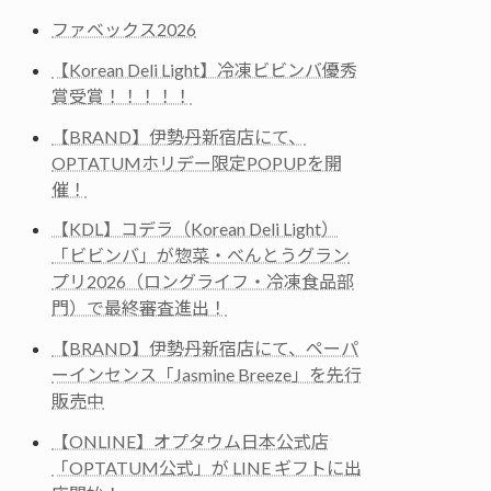
ファベックス2026
【Korean Deli Light】冷凍ビビンバ優秀
賞受賞！！！！！
【BRAND】伊勢丹新宿店にて、
OPTATUMホリデー限定POPUPを開
催！
【KDL】コデラ（Korean Deli Light）
「ビビンバ」が惣菜・べんとうグラン
プリ2026（ロングライフ・冷凍食品部
門）で最終審査進出！
【BRAND】伊勢丹新宿店にて、ペーパ
ーインセンス「Jasmine Breeze」を先行
販売中
【ONLINE】オプタウム日本公式店
「OPTATUM公式」が LINE ギフトに出