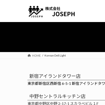
コ
ナ
ン
ビ
テ
ゲ
ン
ー
ツ
シ
へ
ョ
ス
ン
キ
に
ッ
移
プ
動
HOME
Korean Deli Light
新宿アイランドタワー店
東京都新宿区西新宿 6-5-1 新宿アイランドタ
中野セントラルキッチン店
東京都中野区中野 2-17-1 スカラベビル１F